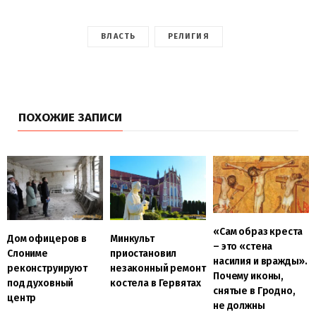
ВЛАСТЬ
РЕЛИГИЯ
ПОХОЖИЕ ЗАПИСИ
«Сам образ креста
Дом офицеров в
Минкульт
– это «стена
Слониме
приостановил
насилия и вражды».
реконструируют
незаконный ремонт
Почему иконы,
под духовный
костела в Гервятах
снятые в Гродно,
центр
не должны