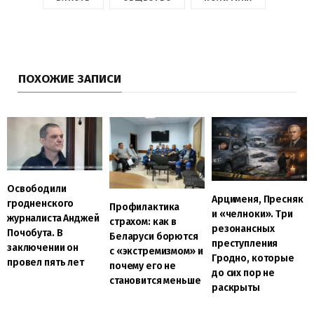
ПОХОЖИЕ ЗАПИСИ
Освободили
Арцименя, Пресняк
гродненского
Профилактика
и «челноки». Три
журналиста Анджей
страхом: как в
резонансных
Почобута. В
Беларуси борются
преступления
заключении он
с «экстремизмом» и
Гродно, которые
провел пять лет
почему его не
до сих пор не
становится меньше
раскрыты