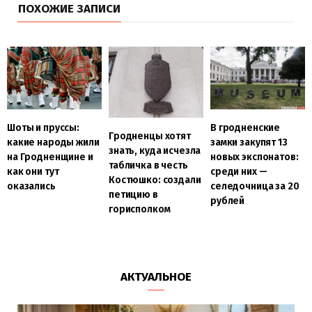
ПОХОЖИЕ ЗАПИСИ
Шоты и пруссы:
В гродненские
Гродненцы хотят
какие народы жили
замки закупят 13
знать, куда исчезла
на Гродненщине и
новых экспонатов:
табличка в честь
как они тут
среди них —
Костюшко: создали
оказались
селедочница за 20
петицию в
рублей
горисполком
АКТУАЛЬНОЕ