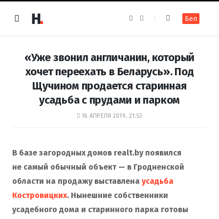
F
I
Бел
a
n
c
s
e
t
b
a
o
g
«Уже звонил англичанин, который
o
r
k
a
хочет переехать в Беларусь». Под
m
Щучином продается старинная
усадьба с прудами и парком
16 АПРЕЛЯ 2019, 21:52
В базе загородных домов realt.by появился
не самый обычный объект — в Гродненской
области на продажу выставлена
усадьба
Костровицких
. Нынешние собственники
усадебного дома и старинного парка готовы