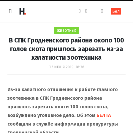
F
I
Бел
a
n
c
s
e
t
b
a
o
g
ЖИВОТНЫЕ
o
r
k
a
В СПК Гродненского района около 100
m
голов скота пришлось зарезать из-за
халатности зоотехника
5 ИЮНЯ 2019, 18:36
Из-за халатного отношения к работе главного
зоотехника в СПК Гродненского района
пришлось зарезать почти 100 голов скота,
возбуждено уголовное дело. Об этом
БЕЛТА
сообщили в службе информации прокуратуры
Гродненской области.