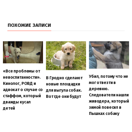
ПОХОЖИЕ ЗАПИСИ
«Все проблемы от
Убил, потому что не
невоспитанности».
В Гродно сделают
мог отвезти в
Кинолог, РОВД и
новые площадки
деревню.
адвокат о случае со
для выгула собак.
Следователи нашли
стаффом, который
Вот где они будут
живодера, который
дважды кусал
зимой повесил в
детей
Пышках собаку