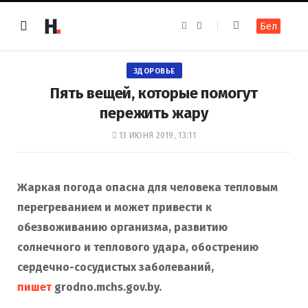
F
I
Бел
a
n
c
s
e
t
b
a
o
g
ЗДОРОВЬЕ
o
r
k
a
Пять вещей, которые помогут
m
пережить жару
13 ИЮНЯ 2019, 13:11
Жаркая погода опасна для человека тепловым
перегреванием и может привести к
обезвоживанию организма, развитию
солнечного и теплового удара, обострению
сердечно-сосудистых заболеваний,
пишет
grodno.mchs.gov.by.