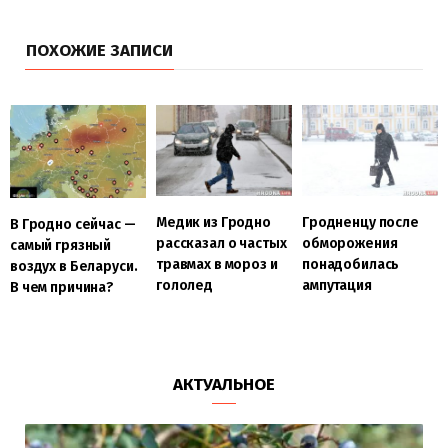
ПОХОЖИЕ ЗАПИСИ
Медик из Гродно
Гродненцу после
В Гродно сейчас —
рассказал о частых
обморожения
самый грязный
травмах в мороз и
понадобилась
воздух в Беларуси.
гололед
ампутация
В чем причина?
АКТУАЛЬНОЕ