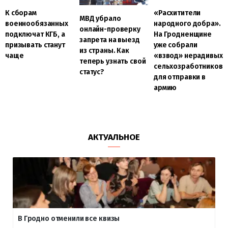
К сборам
«Расхитители
МВД убрало
военнообязанных
народного добра».
онлайн-проверку
подключат КГБ, а
На Гродненщине
запрета на выезд
призывать станут
уже собрали
из страны. Как
чаще
«взвод» нерадивых
теперь узнать свой
сельхозработников
статус?
для отправки в
армию
АКТУАЛЬНОЕ
В Гродно отменили все квизы