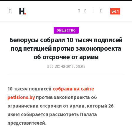
F
I
Бел
a
n
c
s
e
t
b
a
o
g
ОБЩЕСТВО
o
r
k
a
Белорусы собрали 10 тысяч подписей
m
под петицией против законопроекта
об отсрочке от армии
26 ИЮНЯ 2019, 08:05
10 тысяч подписей
собрали на сайте
petitions.by
против законопроекта об
ограничении отсрочки от армии, который 26
июня собирается рассмотреть Палата
представителей.