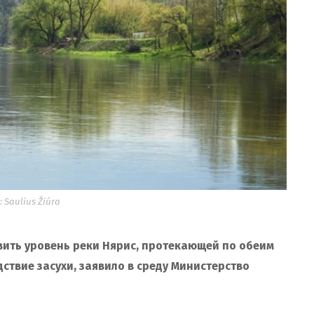
 Saulius Žiūra
вить уровень реки Нярис, протекающей по обеим
дствие засухи, заявило в среду Министерство