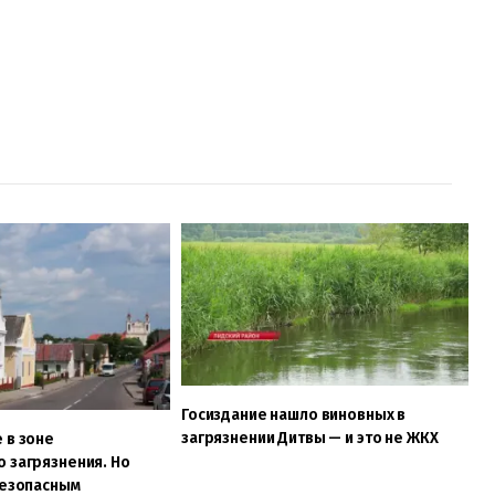
Госиздание нашло виновных в
загрязнении Дитвы — и это не ЖКХ
 в зоне
 загрязнения. Но
безопасным