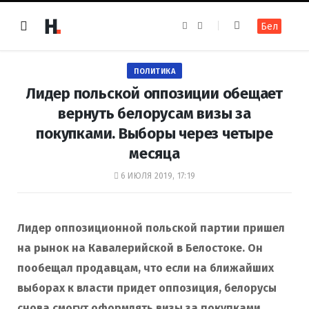
F
I
Бел
a
n
c
s
e
t
b
a
o
g
ПОЛИТИКА
o
r
k
a
Лидер польской оппозиции обещает
m
вернуть белорусам визы за
покупками. Выборы через четыре
месяца
6 ИЮЛЯ 2019, 17:19
Лидер оппозиционной польской партии пришел
на рынок на Кавалерийской в Белостоке. Он
пообещал продавцам, что если на ближайших
выборах к власти придет оппозиция, белорусы
снова смогут оформлять визы за покупками.