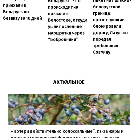
Пикет на польско-
Беларусь?” Что
приехали в
белорусской
происходит на
Беларусь по
границе:
вокзале в
безвизу за 10 дней
протестующие
Белостоке, откуда
блокировали
ушли последние
дорогу, Латушко
маршрутки через
передал
“Бобровники”
требования
Совмину
АКТУАЛЬНОЕ
«Потери действительно колоссальные”. Из-за жары и
морозов гродненский фермер остался практически