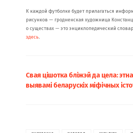
К каждой футболке будет прилагаться инфор
рисунков — гродненская художница Констан
о существах — это энциклопедический слова
здесь
.
Свая цішотка бліжэй да цела: эт
выявамі беларускіх міфічных істо