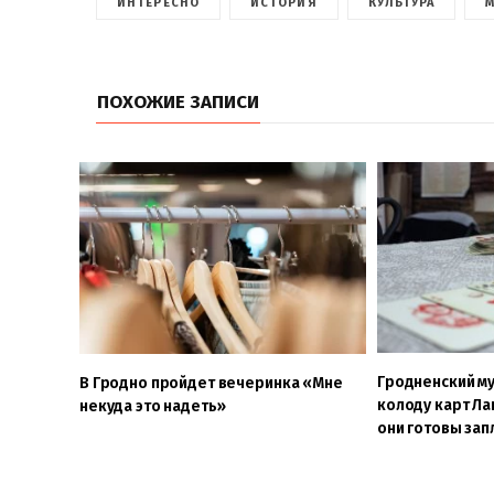
ИНТЕРЕСНО
ИСТОРИЯ
КУЛЬТУРА
ПОХОЖИЕ ЗАПИСИ
Гродненский му
В Гродно пройдет вечеринка «Мне
колоду карт Ла
некуда это надеть»
они готовы зап