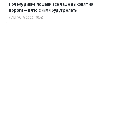
Почему дикие лошади все чаще выходят на
дороги — и что с ними будут делать
7 АВГУСТА 2026, 10:45