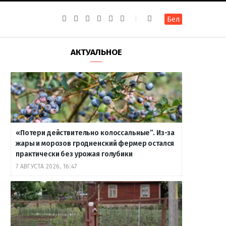
F
I
T
R
Y
В
Бел
a
n
e
S
o
к
c
s
l
S
u
о
e
t
e
T
н
b
a
g
u
т
АКТУАЛЬНОЕ
o
g
r
b
а
o
r
a
e
к
k
a
m
т
m
е
«Потери действительно колоссальные”. Из-за
жары и морозов гродненский фермер остался
практически без урожая голубики
7 АВГУСТА 2026, 16:47