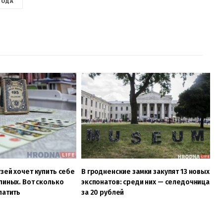
МОДА
зей хочет купить себе
В гродненские замки закупят 13 новых
пиных. Вот сколько
экспонатов: среди них — селедочница
латить
за 20 рублей