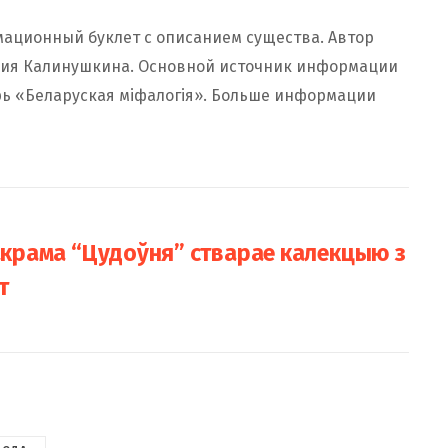
мационный буклет с описанием существа. Автор
ция Калинушкина. Основной источник информации
рь «Беларуская міфалогія». Больше информации
накрама “Цудоўня” стварае калекцыю з
т