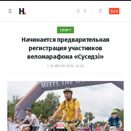
F
I
Бел
a
n
c
s
e
t
b
a
o
g
СПОРТ
o
r
k
a
Начинается предварительная
m
регистрация участников
веломарафона «Суседзi»
16 ИЮЛЯ 2019, 14:20