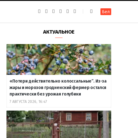
F
I
T
R
Y
В
Бел
a
n
e
S
o
к
c
s
l
S
u
о
e
t
e
T
н
b
a
g
u
т
АКТУАЛЬНОЕ
o
g
r
b
а
o
r
a
e
к
k
a
m
т
m
е
«Потери действительно колоссальные”. Из-за
жары и морозов гродненский фермер остался
практически без урожая голубики
7 АВГУСТА 2026, 16:47