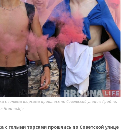
ржа с голыми торсами прошлись по Советской улице в Гродно.
: Hrodna.life
жа с голыми торсами прошлись по Советской улице