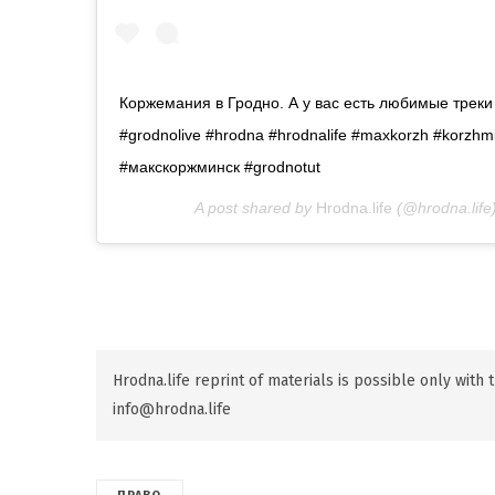
Коржемания в Гродно. А у вас есть любимые трек
#grodnolive #hrodna #hrodnalife #maxkorzh #korzh
#макскоржминск #grodnotut
A post shared by
Hrodna.life
(@hrodna.life
Hrodna.life reprint of materials is possible only with
info@hrodna.life