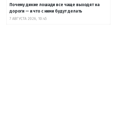
Почему дикие лошади все чаще выходят на
дороги — и что с ними будут делать
7 АВГУСТА 2026, 10:45