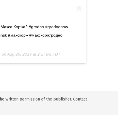
и Макса Коржа? #grodno #grodnonow
minsk #макскорж #макскоржгродно
) on
Aug 26, 2019 at 2:27am PDT
 the written permission of the publisher. Contact