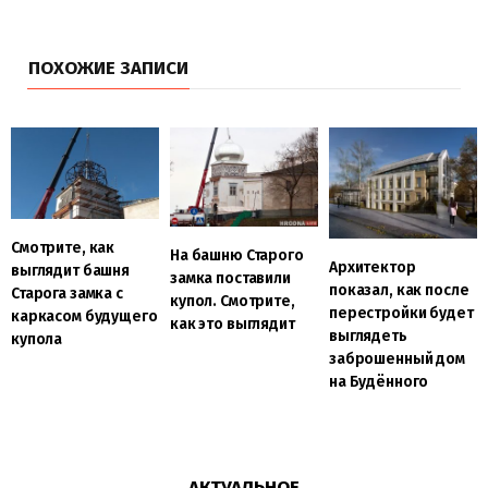
ПОХОЖИЕ ЗАПИСИ
Смотрите, как
На башню Старого
Архитектор
выглядит башня
замка поставили
показал, как после
Старога замка с
купол. Смотрите,
перестройки будет
каркасом будущего
как это выглядит
выглядеть
купола
заброшенный дом
на Будённого
АКТУАЛЬНОЕ