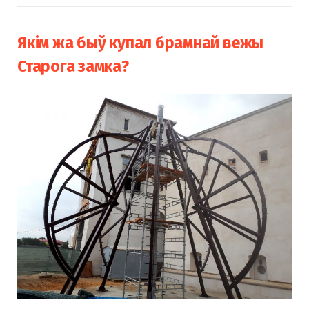
Якім жа быў купал брамнай вежы
Старога замка?