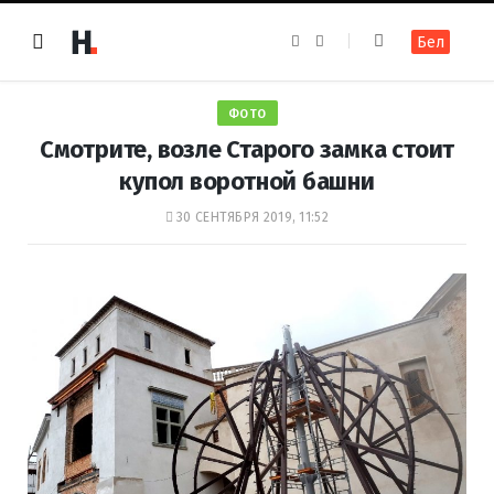
F
I
Бел
a
n
c
s
e
t
b
a
o
g
ФОТО
o
r
k
a
Смотрите, возле Старого замка стоит
m
купол воротной башни
30 СЕНТЯБРЯ 2019, 11:52