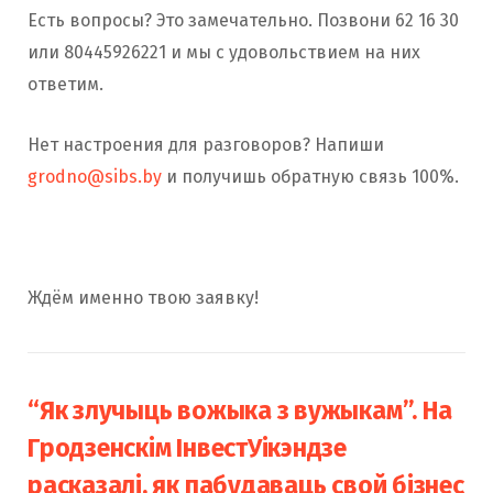
Есть вопросы? Это замечательно. Позвони 62 16 30
или 80445926221 и мы с удовольствием на них
ответим.
Нет настроения для разговоров? Напиши
grodno@sibs.by
и получишь обратную связь 100%.
Ждём именно твою заявку!
“Як злучыць вожыка з вужыкам”. На
Гродзенскім ІнвестУікэндзе
расказалі, як пабудаваць свой бізнес