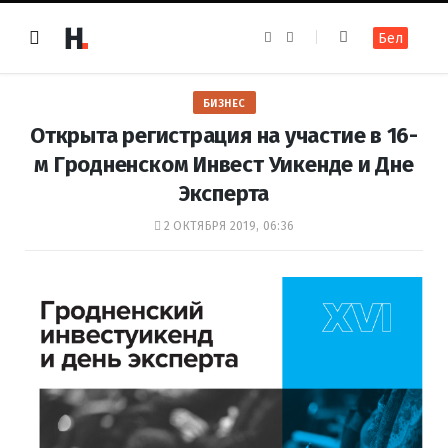
F
I
Бел
a
n
c
s
e
t
b
a
o
g
БИЗНЕС
o
r
k
a
Открыта регистрация на участие в 16-
m
м Гродненском Инвест Уикенде и Дне
Эксперта
2 ОКТЯБРЯ 2019, 06:36