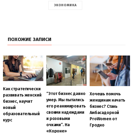
ЭКОНОМИКА
ПОХОЖИЕ ЗАПИСИ
Как стратегически
“Этот бизнес давно
Хочешь помочь
развивать женский
умер. Мы пытались
женщинам начать
бизнес, научит
его реанимировать
бизнес? Стань
новый
своими надеждами
Амбасадоркой
образовательный
и розовыми
ProWomen от
курс
очками”. На
Гродно
«Короне»