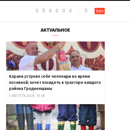
F
I
T
R
Y
В
Бел
a
n
e
S
o
к
c
s
l
S
u
о
e
t
e
T
н
b
a
g
u
т
АКТУАЛЬНОЕ
o
g
r
b
а
o
r
a
e
к
k
a
m
т
m
е
Караев устроил себе челлендж во время
посевной: хочет посидеть в тракторе каждого
района Гродненщины
5 АВГУСТА 2026, 16:48