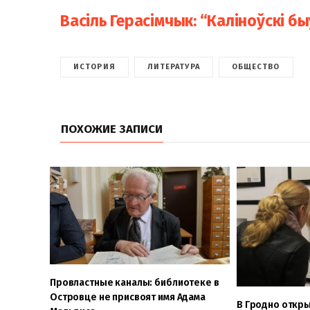
Васіль Герасімчык: “Каліноўскі б
ИСТОРИЯ
ЛИТЕРАТУРА
ОБЩЕСТВО
ПОХОЖИЕ ЗАПИСИ
Провластные каналы: библиотеке в
Островце не присвоят имя Адама
В Гродно откры