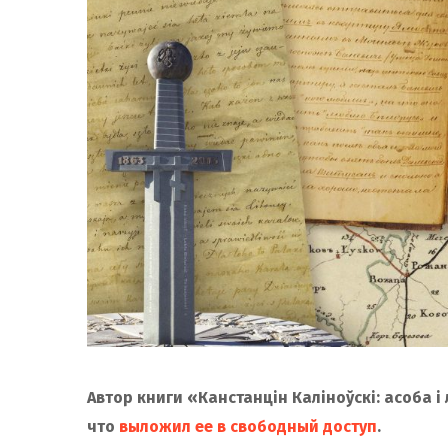
Автор книги «Канстанцін Каліноўскі: асоба 
что
выложил ее в свободный доступ
.