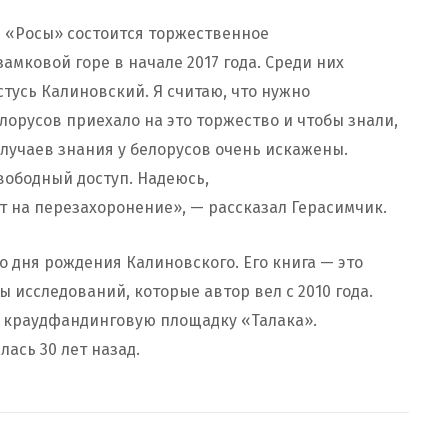
е «Росы» состоится торжественное
мковой горе в начале 2017 года. Среди них
тусь Калиновский. Я считаю, что нужно
лорусов приехало на это торжество и чтобы знали,
случаев знания у белорусов очень искажены.
вободный доступ. Надеюсь,
ет на перезахоронение», — рассказал Герасимчик.
со дня рождения Калиновского. Его книга — это
 исследований, которые автор вел с 2010 года.
з краудфандинговую площадку «Талака».
ась 30 лет назад.