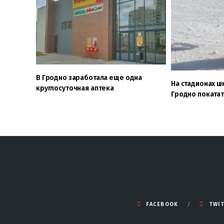
В Гродно заработала еще одна
На стадионах шко
круглосуточная аптека
Гродно покатат
FACEBOOK
TWI