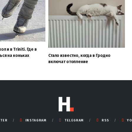
л и в Triniti. Где в
ься на коньках
Стало известно, когда в Гродно
включат отопление
TTER
INSTAGRAM
TELEGRAM
RSS
YO