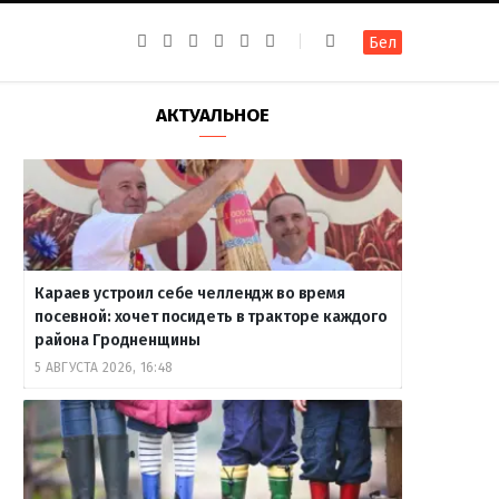
F
I
T
R
Y
В
Бел
a
n
e
S
o
к
c
s
l
S
u
о
e
t
e
T
н
b
a
g
u
т
АКТУАЛЬНОЕ
o
g
r
b
а
o
r
a
e
к
k
a
m
т
m
е
Караев устроил себе челлендж во время
посевной: хочет посидеть в тракторе каждого
района Гродненщины
5 АВГУСТА 2026, 16:48