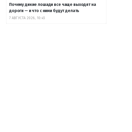
Почему дикие лошади все чаще выходят на
дороги — и что с ними будут делать
7 АВГУСТА 2026, 10:45