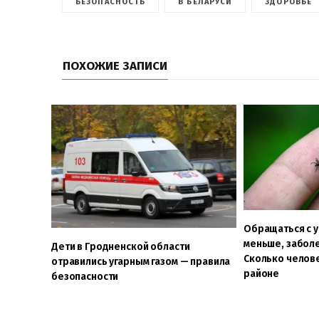
БЕЗОПАСНОСТЬ
В БЕЛАРУСИ
ЗДОРОВЬЕ
ПОХОЖИЕ ЗАПИСИ
Обращаться с у
меньше, забол
Дети в Гродненской области
Сколько челове
отравились угарным газом — правила
районе
безопасности