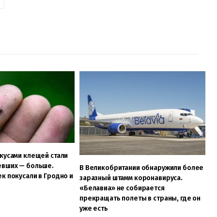
кусами клещей стали
евших — больше.
В Великобритании обнаружили более
к покусали в Гродно и
заразный штамм коронавируса.
«Белавиа» не собирается
прекращать полеты в страны, где он
уже есть