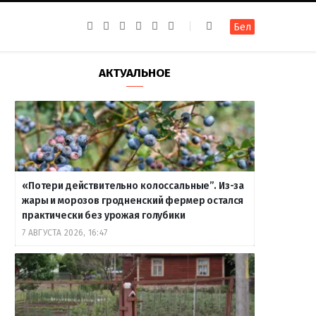
F
I
T
R
Y
В
Бел
a
n
e
S
o
к
c
s
l
S
u
о
e
t
e
T
н
b
a
g
u
т
АКТУАЛЬНОЕ
o
g
r
b
а
o
r
a
e
к
k
a
m
т
m
е
«Потери действительно колоссальные”. Из-за
жары и морозов гродненский фермер остался
практически без урожая голубики
7 АВГУСТА 2026, 16:47