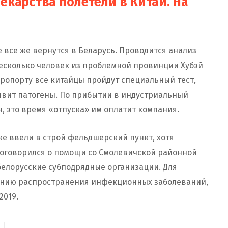
екарства полетели в
Китай
. На
е все же вернутся в Беларусь. Проводится анализ
Несколько человек из проблемной провинции Хубэй
аэропорту все китайцы пройдут специальный тест,
явит патогены. По прибытии в индустриальный
, это время «отпуска» им оплатит компания.
е ввели в строй фельдшерский пункт, хотя
 договорился о помощи со Смолевичской районной
белорусские субподрядные организации. Для
ению распространения инфекционных заболеваний,
2019.