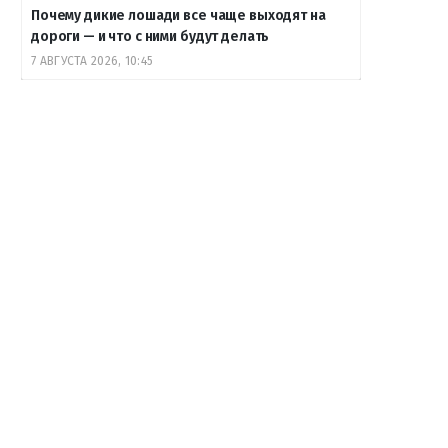
Почему дикие лошади все чаще выходят на
дороги — и что с ними будут делать
7 АВГУСТА 2026, 10:45