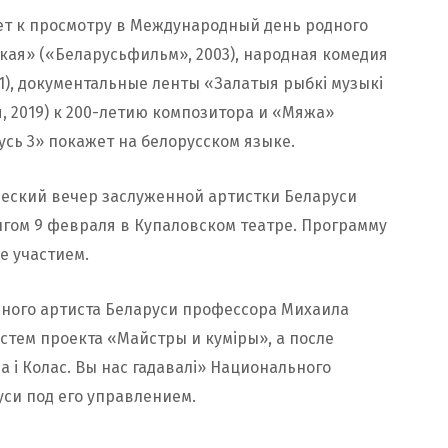
ет к просмотру в Международный день родного
цкая» («Беларусьфильм», 2003), народная комедия
), документальные ленты «Залатыя рыбкі музыкі
 2019) к 200-летию композитора и «Мяжа»
усь 3» покажет на белорусском языке.
ческий вечер заслуженной артистки Беларуси
ом 9 февраля в Купаловском театре. Программу
е участием.
дного артиста Беларуси профессора Михаила
стем проекта «Майстры и куміры», а после
 і Колас. Вы нас гадавалі» Национального
си под его управлением.