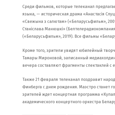
Среди фильмов, которые телеканал предлага
языка, — историческая драма «Анастасія Слу
«Свежына з салютам» («Беларусьфильм», 2001
Станіслава Манюшкі» (Белтелерадиокомпания,
(«Беларусьфильм», 2019). Все фильмы «Белар
Кроме того, зрители увидят юбилейный твор
Тамары Мироновой, записанный медиахолдинг
вечера составляют фрагменты спектаклей с е
Также 21 февраля телеканал поздравит наро
Финберга с днем рождения. Маэстро станет го
зрителей ждет концертная программа «Купала
академического концертного оркестра Белару