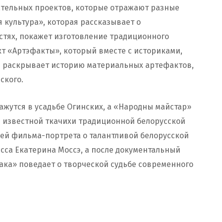
ательных проектов, которые отражают разные
 культура», которая рассказывает о
тях, покажет изготовление традиционного
т «Артэфакты», который вместе с историками,
и раскрывает историю материальных артефактов,
ского.
ажутся в усадьбе Огинских, а «Народны майстар»
 известной ткачихи традиционной белорусской
ей фильма-портрета о талантливой белорусской
сса Екатерина Моссэ, а после документальный
ака» поведает о творческой судьбе современного