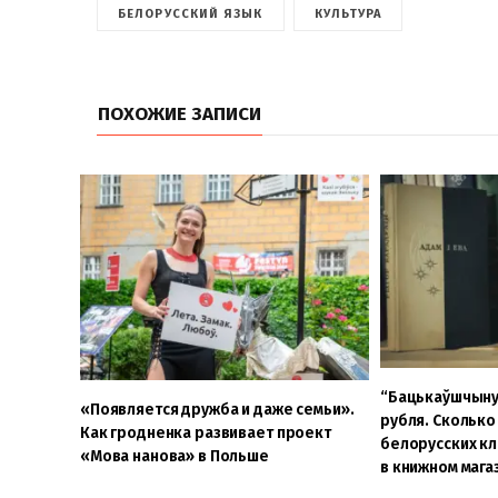
БЕЛОРУССКИЙ ЯЗЫК
КУЛЬТУРА
ПОХОЖИЕ ЗАПИСИ
“Бацькаўшчыну
«Появляется дружба и даже семьи».
рубля. Сколько
Как гродненка развивает проект
белорусских кл
«Мова нанова» в Польше
в книжном мага