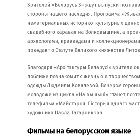
Зрителей «Беларусь 3» ждут выпуски познав
стороны нашего наследия. Программа «Жывая
нематериальных историко-культурных ценнос
свадебного каравая на Волковыщине, а проек
археологами, краеведами и коллекционерам
поведает о Статуте Великого княжества Литов
Благодаря «Архітэктуры Беларусі» зрители ок
поближе познакомит с жизнью и творчеством
одежды Людмилы Ковалевой. Вечером героин
молодежи из цикла «На вышыні» станет поэте
телефильм «Майстэрня. Гісторыя аднаго маст
художника Павла Татарникова.
Фильмы на белорусском языке