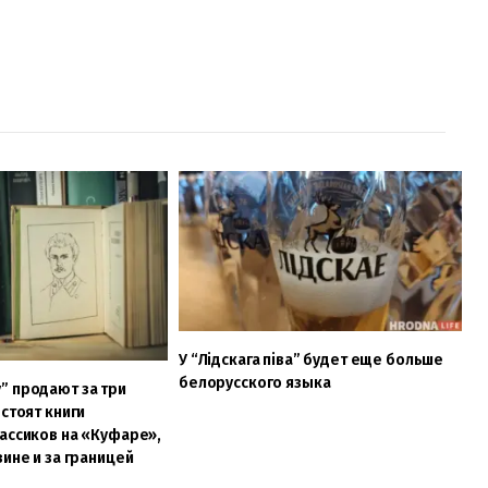
У “Лідскага піва” будет еще больше
белорусского языка
” продают за три
 стоят книги
ассиков на «Куфаре»,
зине и за границей