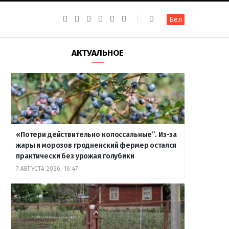
F
I
T
R
Y
В
Бел
a
n
e
S
o
к
c
s
l
S
u
о
e
t
e
T
н
b
a
g
u
т
АКТУАЛЬНОЕ
o
g
r
b
а
o
r
a
e
к
k
a
m
т
m
е
«Потери действительно колоссальные”. Из-за
жары и морозов гродненский фермер остался
практически без урожая голубики
7 АВГУСТА 2026, 16:47