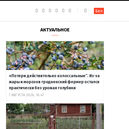
F
I
T
R
Y
В
Бел
a
n
e
S
o
к
c
s
l
S
u
о
e
t
e
T
н
b
a
g
u
т
АКТУАЛЬНОЕ
o
g
r
b
а
o
r
a
e
к
k
a
m
т
m
е
«Потери действительно колоссальные”. Из-за
жары и морозов гродненский фермер остался
практически без урожая голубики
7 АВГУСТА 2026, 16:47