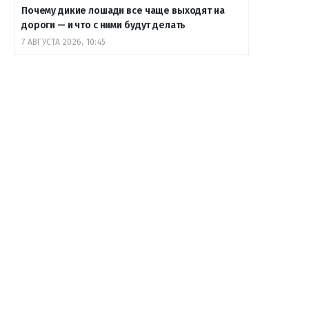
Почему дикие лошади все чаще выходят на
дороги — и что с ними будут делать
7 АВГУСТА 2026, 10:45