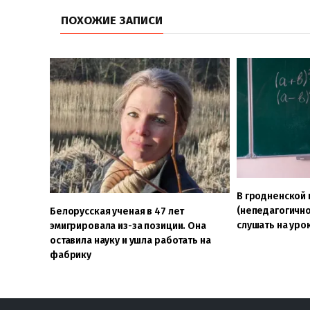
ПОХОЖИЕ ЗАПИСИ
В гродненской 
(непедагогично
Белорусская ученая в 47 лет
слушать на уро
эмигрировала из-за позиции. Она
оставила науку и ушла работать на
фабрику