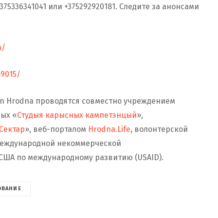
5336341041 или +375292920181. Следите за анонсами
a/
89015/
in Hrodna проводятся совместно учреждением
ых «
Студыя карысных кампетэнцый
»,
 Сектар
», веб-порталом
Hrodna.Life
, волонтерской
 Международной некоммерческой
США по международному развитию (USAID).
ОВАНИЕ