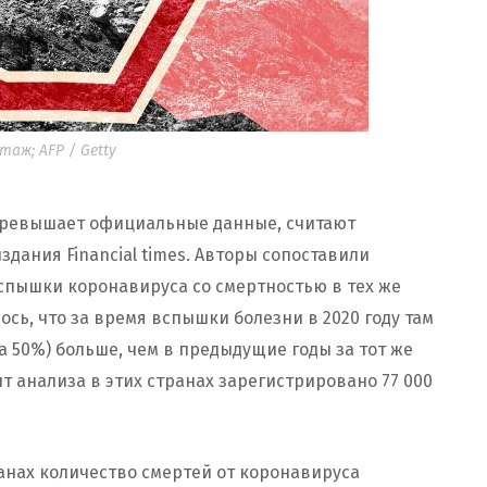
таж; AFP / Getty
 превышает официальные данные, считают
дания Financial times. Авторы сопоставили
вспышки коронавируса со смертностью в тех же
лось, что за время вспышки болезни в 2020 году там
а 50%) больше, чем в предыдущие годы за тот же
т анализа в этих странах зарегистрировано 77 000
анах количество смертей от коронавируса