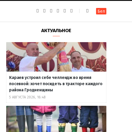
F
I
T
R
Y
В
Бел
a
n
e
S
o
к
c
s
l
S
u
о
e
t
e
T
н
b
a
g
u
т
АКТУАЛЬНОЕ
o
g
r
b
а
o
r
a
e
к
k
a
m
т
m
е
Караев устроил себе челлендж во время
посевной: хочет посидеть в тракторе каждого
района Гродненщины
5 АВГУСТА 2026, 16:48