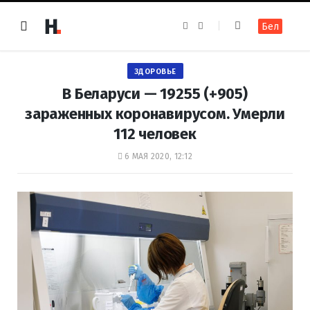
F
I
Бел
a
n
c
s
e
t
b
a
o
g
ЗДОРОВЬЕ
o
r
k
a
В Беларуси — 19255 (+905)
m
зараженных коронавирусом. Умерли
112 человек
6 МАЯ 2020, 12:12