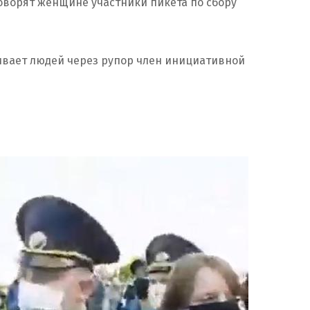
говорят женщине участники пикета по сбору
ивает людей через рупор член инициативной