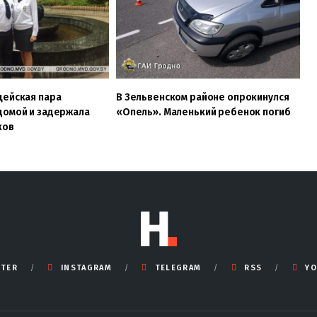
цейская пара
В Зельвенском районе опрокинулся
домой и задержала
«Опель». Маленький ребенок погиб
ков
TTER
INSTAGRAM
TELEGRAM
RSS
YO