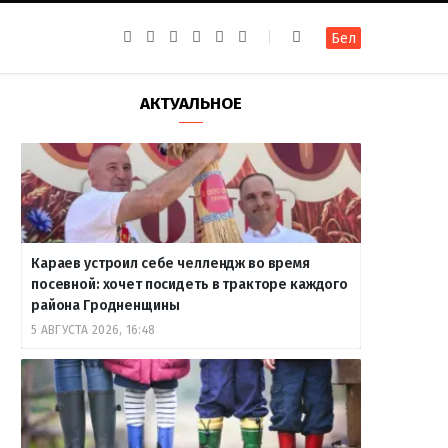
F
I
T
R
Y
В
Бел
a
n
e
S
o
к
c
s
l
S
u
о
e
t
e
T
н
b
a
g
u
т
АКТУАЛЬНОЕ
o
g
r
b
а
o
r
a
e
к
k
a
m
т
m
е
Караев устроил себе челлендж во время
посевной: хочет посидеть в тракторе каждого
района Гродненщины
5 АВГУСТА 2026, 16:48