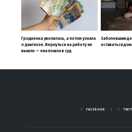
Гродненка уволилась, а потом узнала
Заболевшим де
о диагнозе. Вернуться на работу не
оставаться дом
вышло — она пошла в суд
FACEBOOK
TWI