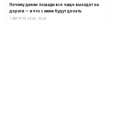
Почему дикие лошади все чаще выходят на
дороги — и что с ними будут делать
7 АВГУСТА 2026, 10:45