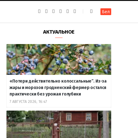
F
I
T
R
Y
В
Бел
a
n
e
S
o
к
c
s
l
S
u
о
e
t
e
T
н
b
a
g
u
т
АКТУАЛЬНОЕ
o
g
r
b
а
o
r
a
e
к
k
a
m
т
m
е
«Потери действительно колоссальные”. Из-за
жары и морозов гродненский фермер остался
практически без урожая голубики
7 АВГУСТА 2026, 16:47