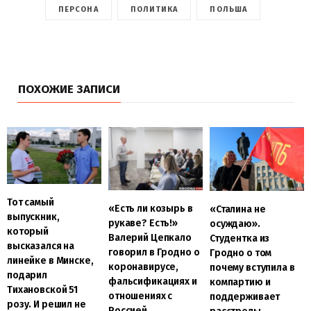
ПЕРСОНА
ПОЛИТИКА
ПОЛЬША
ПОХОЖИЕ ЗАПИСИ
Тот самый
«Есть ли козырь в
«Сталина не
выпускник,
рукаве? Есть!»
осуждаю».
который
Валерий Цепкало
Студентка из
высказался на
говорил в Гродно о
Гродно о том
линейке в Минске,
коронавирусе,
почему вступила в
подарил
фальсификациях и
компартию и
Тихановской 51
отношениях с
поддерживает
розу. И решил не
Россией