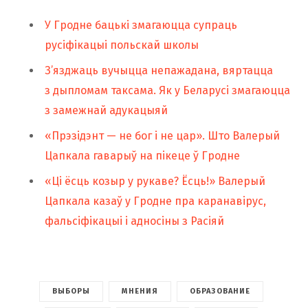
У Гродне бацькі змагаюцца супраць
русіфікацыі польскай школы
З’язджаць вучыцца непажадана, вяртацца
з дыпломам таксама. Як у Беларусі змагаюцца
з замежнай адукацыяй
«Прэзідэнт — не бог і не цар». Што Валерый
Цапкала гаварыў на пікеце ў Гродне
«Ці ёсць козыр у рукаве? Ёсць!» Валерый
Цапкала казаў у Гродне пра каранавірус,
фальсіфікацыі і адносіны з Расіяй
ВЫБОРЫ
МНЕНИЯ
ОБРАЗОВАНИЕ