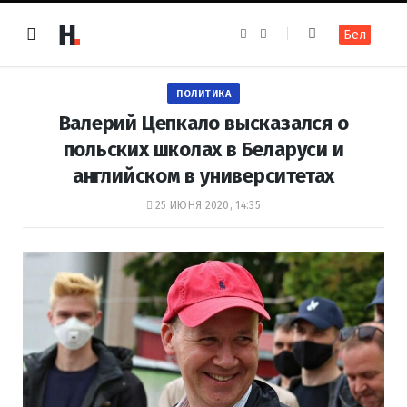
F
I
Бел
a
n
c
s
e
t
b
a
o
g
ПОЛИТИКА
o
r
k
a
Валерий Цепкало высказался о
m
польских школах в Беларуси и
английском в университетах
25 ИЮНЯ 2020, 14:35