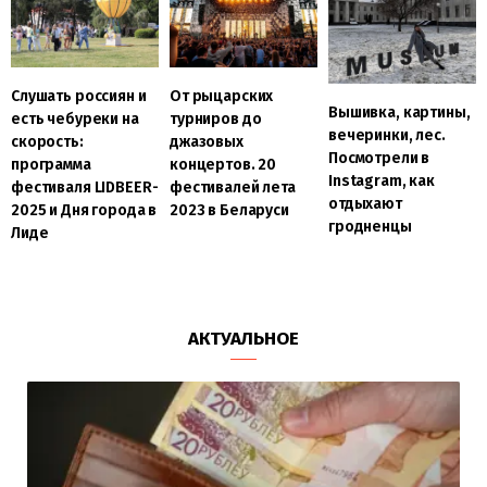
Слушать россиян и
От рыцарских
Вышивка, картины,
есть чебуреки на
турниров до
вечеринки, лес.
скорость:
джазовых
Посмотрели в
программа
концертов. 20
Instagram, как
фестиваля LIDBEER-
фестивалей лета
отдыхают
2025 и Дня города в
2023 в Беларуси
гродненцы
Лиде
АКТУАЛЬНОЕ