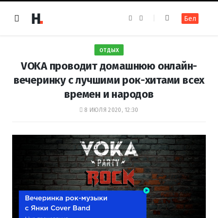
F
I
Бел
a
n
c
s
e
t
b
a
o
g
ОТДЫХ
o
r
k
a
VOKA проводит домашнюю онлайн-
m
вечеринку с лучшими рок-хитами всех
времен и народов
8 ИЮЛЯ 2020, 12:30