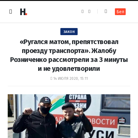
F
I
Бел
a
n
c
s
e
t
b
a
o
g
ЗАКОН
o
r
k
a
«Ругался матом, препятствовал
m
проезду транспорта». Жалобу
Розниченко рассмотрели за 3 минуты
и не удовлетворили
14 ИЮЛЯ 2020, 15:11