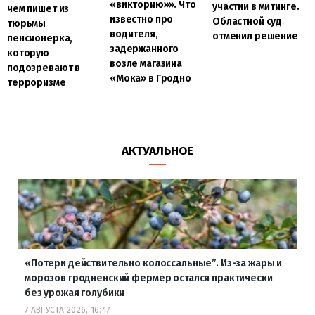
«викторию»». Что
участии в митинге.
чем пишет из
известно про
Областной суд
тюрьмы
водителя,
отменил решение
пенсионерка,
задержанного
которую
возле магазина
подозревают в
«Мока» в Гродно
терроризме
АКТУАЛЬНОЕ
«Потери действительно колоссальные”. Из-за жары и
морозов гродненский фермер остался практически
без урожая голубики
7 АВГУСТА 2026, 16:47