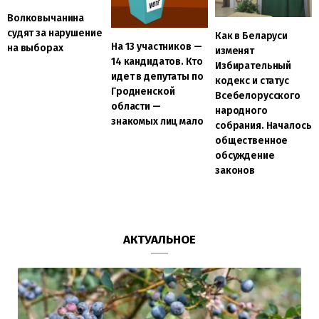
Волковычанина
судят за нарушение
Как в Беларуси
На 13 участников —
на выборах
изменят
14 кандидатов. Кто
Избирательный
идет в депутаты по
кодекс и статус
Гродненской
Всебелорусского
области —
народного
знакомых лиц мало
собрания. Началось
общественное
обсуждение
законов
АКТУАЛЬНОЕ