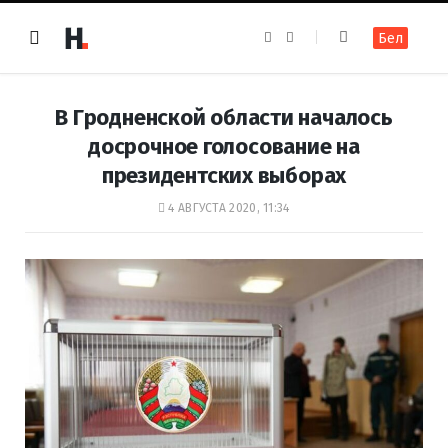
F
I
Бел
a
n
c
s
e
t
b
a
o
g
В Гродненской области началось
o
r
k
a
досрочное голосование на
m
президентских выборах
4 АВГУСТА 2020, 11:34