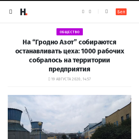
F
I
Бел
a
n
c
s
e
t
b
a
o
g
ОБЩЕСТВО
o
r
k
a
На “Гродно Азот” собираются
m
останавливать цеха: 1000 рабочих
собралось на территории
предприятия
19 АВГУСТА 2020, 14:57