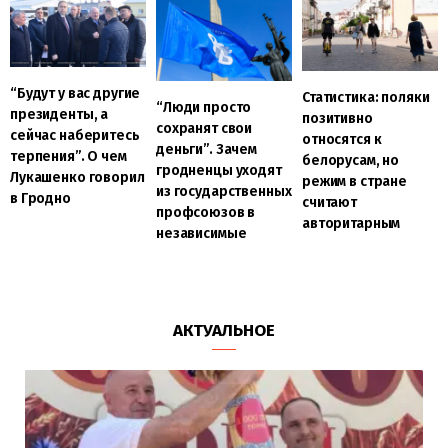
“Будут у вас другие
Статистика: поляки
“Люди просто
президенты, а
позитивно
сохранят свои
сейчас наберитесь
относятся к
деньги”. Зачем
терпения”. О чем
белорусам, но
гродненцы уходят
Лукашенко говорил
режим в стране
из государственных
в Гродно
считают
профсоюзов в
авторитарным
независимые
АКТУАЛЬНОЕ