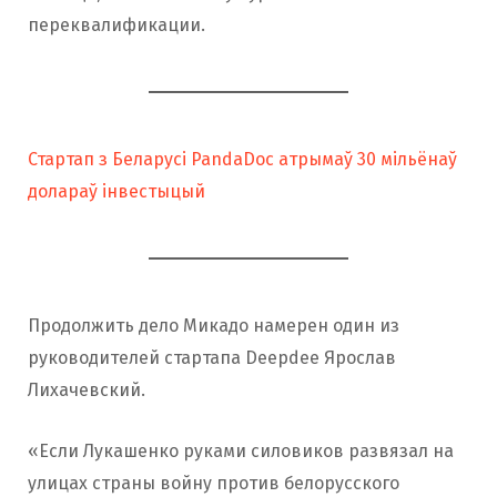
переквалификации.
Стартап з Беларусі PandaDoc атрымаў 30 мільёнаў
долараў інвестыцый
Продолжить дело Микадо намерен один из
руководителей стартапа Deepdee Ярослав
Лихачевский.
«Если Лукашенко руками силовиков развязал на
улицах страны войну против белорусского