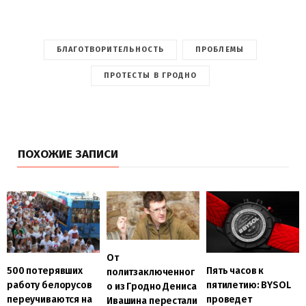
БЛАГОТВОРИТЕЛЬНОСТЬ
ПРОБЛЕМЫ
ПРОТЕСТЫ В ГРОДНО
ПОХОЖИЕ ЗАПИСИ
От
500 потерявших
Пять часов к
политзаключенног
работу белорусов
пятилетию: BYSOL
о из Гродно Дениса
переучиваются на
проведет
Ивашина перестали