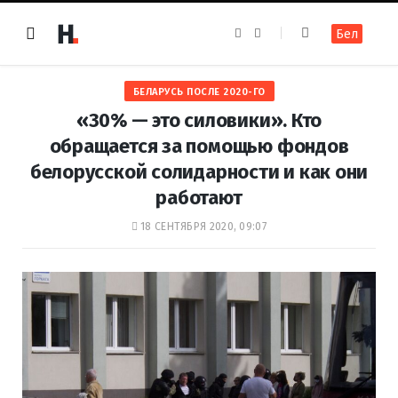
F
I
Бел
a
n
c
s
e
t
b
a
o
g
БЕЛАРУСЬ ПОСЛЕ 2020-ГО
o
r
k
a
«30% — это силовики». Кто
m
обращается за помощью фондов
белорусской солидарности и как они
работают
18 СЕНТЯБРЯ 2020, 09:07