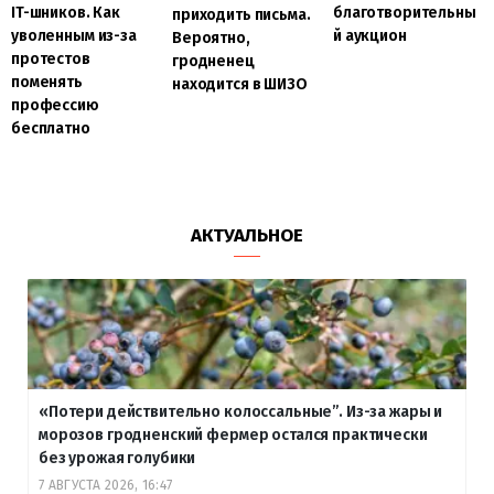
IT-шников. Как
благотворительны
приходить письма.
уволенным из-за
й аукцион
Вероятно,
протестов
гродненец
поменять
находится в ШИЗО
профессию
бесплатно
АКТУАЛЬНОЕ
«Потери действительно колоссальные”. Из-за жары и
морозов гродненский фермер остался практически
без урожая голубики
7 АВГУСТА 2026, 16:47