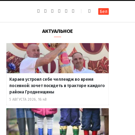
F
I
T
R
Y
В
Бел
a
n
e
S
o
к
c
s
l
S
u
о
e
t
e
T
н
b
a
g
u
т
АКТУАЛЬНОЕ
o
g
r
b
а
o
r
a
e
к
k
a
m
т
m
е
Караев устроил себе челлендж во время
посевной: хочет посидеть в тракторе каждого
района Гродненщины
5 АВГУСТА 2026, 16:48