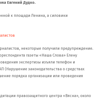
ома Евгений Дудко.
онной к площади Ленина, а силовики
налистов
урналистов, некоторые получили предупреждение.
рреспондента газеты «Наша Слова» Елену
роведения экспертизы изъяли телефон и
оАП (Hарушение законодательства о средствах
ушение порядка организации или проведения
едитации правозащитного центра «Вясна», около