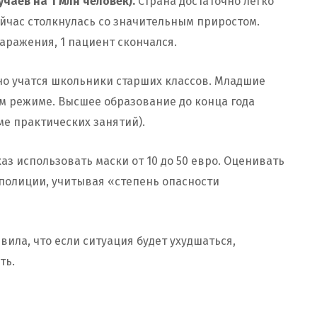
чаев на 1 млн человек).
Страна достаточно легко
йчас столкнулась со значительным приростом.
заражения, 1 пациент скончался.
но учатся школьники старших классов. Младшие
м режиме. Высшее образование до конца года
е практических занятий).
з использовать маски от 10 до 50 евро. Оценивать
 полиции, учитывая «степень опасности
ила, что если ситуация будет ухудшаться,
ть.