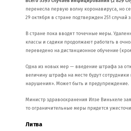
Всего 5395 случаев инфицирования (2 829 слу
перенесла первую волну коронавируса, но се
29 октября в стране подтвержден 251 случай 
В стране пока вводят точечные меры. Удален
классы и садики продолжают работать в очно
переведено на дистанционное обучение (кром
Одна из новых мер — введение штрафа за отка
величину штрафа на месте будут сотрудники
нарушения». Может быть и предупреждение.
Министр здравоохранения Илзе Винькеле заяв
то ограничительные меры придется ужесточи
Литва