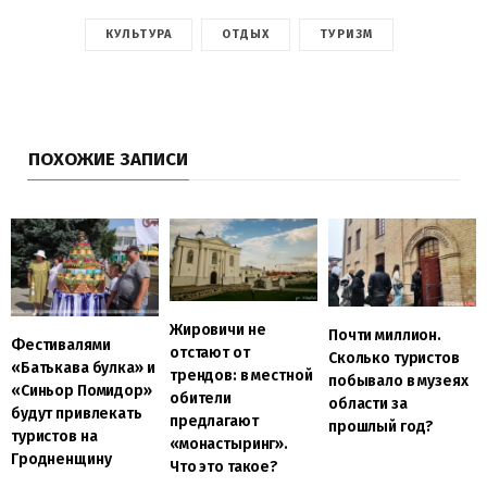
КУЛЬТУРА
ОТДЫХ
ТУРИЗМ
ПОХОЖИЕ ЗАПИСИ
Жировичи не
Почти миллион.
Фестивалями
отстают от
Сколько туристов
«Батькава булка» и
трендов: в местной
побывало в музеях
«Синьор Помидор»
обители
области за
будут привлекать
предлагают
прошлый год?
туристов на
«монастыринг».
Гродненщину
Что это такое?