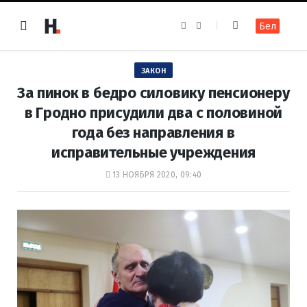
F
I
Бел
a
n
c
s
e
t
b
a
o
g
ЗАКОН
o
r
k
a
За пинок в бедро силовику пенсионеру
m
в Гродно присудили два с половиной
года без направления в
исправительные учреждения
13 НОЯБРЯ 2020, 09:40