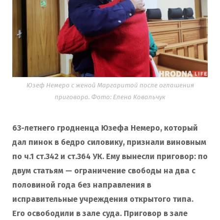
Юзеф Немеро с женой Маргаритой после оглашения
приговора. Фото: Елена Ковальчук
63-летнего гродненца Юзефа Немеро, который
дал пинок в бедро силовику, признали виновным
по ч.1 ст.342 и ст.364 УК. Ему вынесли приговор: по
двум статьям — ограничение свободы на два с
половиной года без направления в
исправительные учреждения открытого типа.
Его освободили в зале суда. Приговор в зале