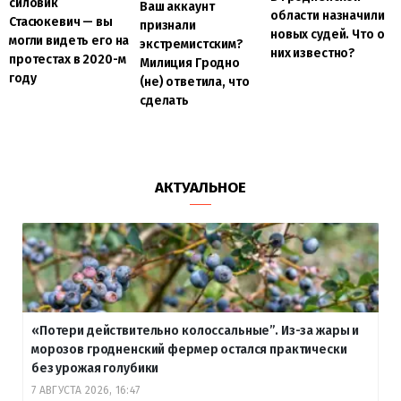
силовик
Ваш аккаунт
области назначили
Стасюкевич — вы
признали
новых судей. Что о
могли видеть его на
экстремистским?
них известно?
протестах в 2020-м
Милиция Гродно
году
(не) ответила, что
сделать
АКТУАЛЬНОЕ
«Потери действительно колоссальные”. Из-за жары и
морозов гродненский фермер остался практически
без урожая голубики
7 АВГУСТА 2026, 16:47