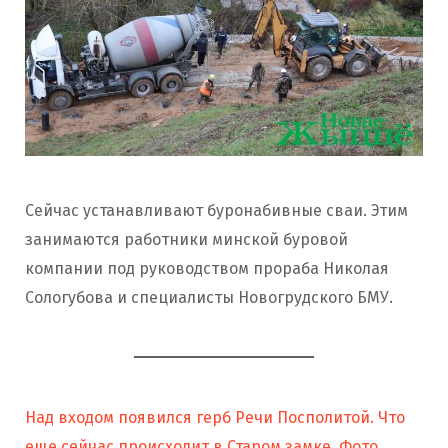
Сейчас устанавливают буронабивные сваи. Этим
занимаются работники минской буровой
компании под руководством прораба Николая
Сологубова и специалисты Новогрудского БМУ.
Над входом появился герб Речи Посполитой. Что
еще сейчас происходит в Старом замке. Фото