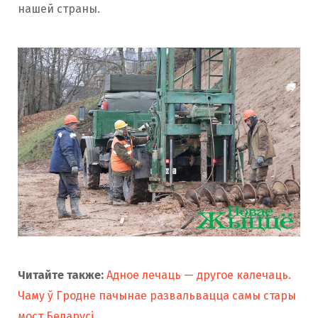
нашей страны.
Читайте также:
Адное лечаць — другое калечаць.
Чаму ў Гродне пачынае развальвацца самы стары
мост Беларусі