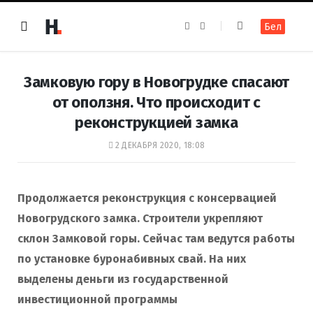
F
I
Бел
a
n
c
s
e
t
b
a
o
g
Замковую гору в Новогрудке спасают
o
r
k
a
от оползня. Что происходит с
m
реконструкцией замка
2 ДЕКАБРЯ 2020, 18:08
Продолжается реконструкция с консервацией
Новогрудского замка.
Строители укрепляют
склон Замковой горы.
Сейчас там ведутся работы
по установке буронабивных свай. На них
выделены деньги из государственной
инвестиционной программы