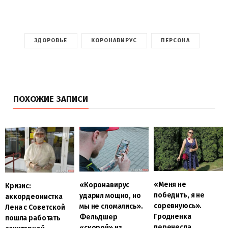
ЗДОРОВЬЕ
КОРОНАВИРУС
ПЕРСОНА
ПОХОЖИЕ ЗАПИСИ
«Меня не
«Коронавирус
Кризис:
победить, я не
ударил мощно, но
аккордеонистка
соревнуюсь».
мы не сломались».
Лена с Советской
Гродненка
Фельдшер
пошла работать
перенесла
«скорой» из