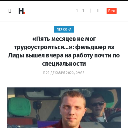
F
I
Бел
a
n
c
s
e
t
b
a
o
g
ПЕРСОНА
o
r
k
a
«Пять месяцев не мог
m
трудоустроиться…»: фельдшер из
Лиды вышел вчера на работу почти по
специальности
22 ДЕКАБРЯ 2020, 09:38