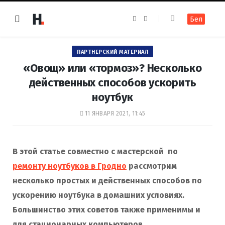
F
I
Бел
a
n
c
s
e
t
b
a
o
g
ПАРТНЕРСКИЙ МАТЕРИАЛ
o
r
k
a
«Овощ» или «тормоз»? Несколько
m
действенных способов ускорить
ноутбук
11 ЯНВАРЯ 2021, 11:45
В этой статье совместно с мастерской по
ремонту ноутбуков в Гродно
рассмотрим
несколько простых и действенных способов по
ускорению ноутбука в домашних условиях.
Большинство этих советов также применимы и
для стационарных компьютеров.