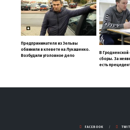
Предпринимателя из Зельвы
обвинили в клевете на Лукашенко.
В Гродненской
Возбудили уголовное дело
сборы. За неяв
есть прецеден
FACEBOOK
TWI