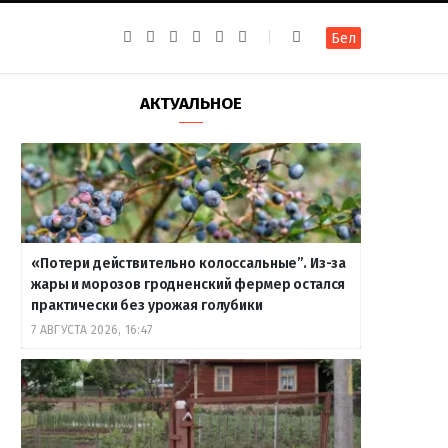
F
I
T
R
Y
В
Бел
a
n
e
S
o
к
c
s
l
S
u
о
e
t
e
T
н
b
a
g
u
т
АКТУАЛЬНОЕ
o
g
r
b
а
o
r
a
e
к
k
a
m
т
m
е
«Потери действительно колоссальные”. Из-за
жары и морозов гродненский фермер остался
практически без урожая голубики
7 АВГУСТА 2026, 16:47