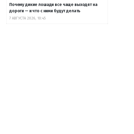
Почему дикие лошади все чаще выходят на
дороги — и что с ними будут делать
7 АВГУСТА 2026, 10:45