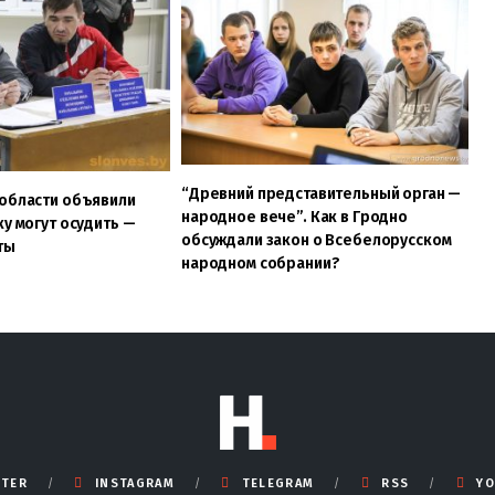
“Древний представительный орган —
 области объявили
народное вече”. Как в Гродно
ку могут осудить —
обсуждали закон о Всебелорусском
ты
народном собрании?
TTER
INSTAGRAM
TELEGRAM
RSS
YO