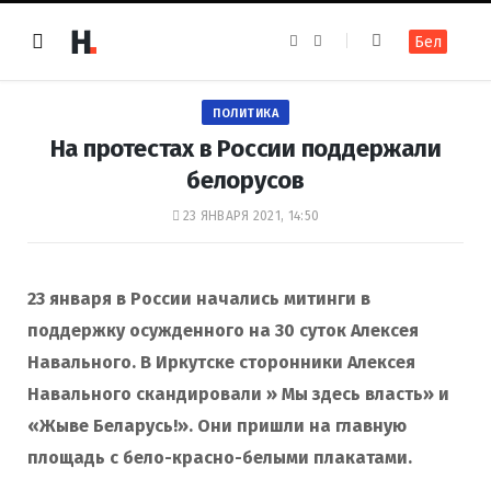
F
I
Бел
a
n
c
s
e
t
b
a
o
g
ПОЛИТИКА
o
r
k
a
На протестах в России поддержали
m
белорусов
23 ЯНВАРЯ 2021, 14:50
23 января в России начались митинги в
поддержку осужденного на 30 суток Алексея
Навального. В Иркутске сторонники Алексея
Навального скандировали » Мы здесь власть» и
«Жыве Беларусь!».
Они
пришли на главную
площадь с бело-красно-белыми плакатами.