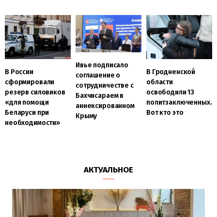
Ивье подписало
В России
В Гродненской
соглашение о
сформировали
области
сотрудничестве с
резерв силовиков
освободили 13
Бахчисараем в
«для помощи
политзаключенных.
аннексированном
Беларуси при
Вот кто это
Крыму
необходимости»
АКТУАЛЬНОЕ