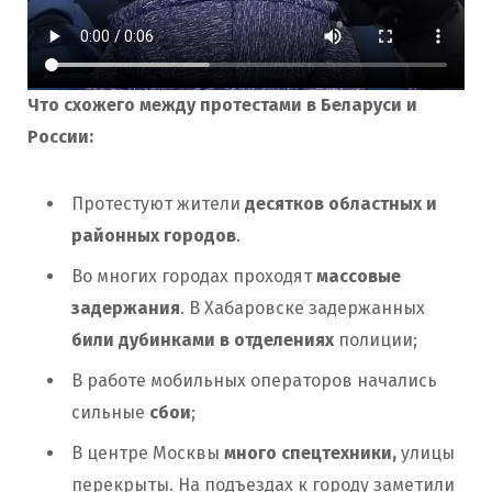
Что схожего между протестами в Беларуси и
России:
Протестуют жители
десятков областных и
районных городов
.
Во многих городах проходят
массовые
задержания
. В Хабаровске задержанных
били дубинками в отделениях
полиции;
В работе мобильных операторов начались
сильные
сбои
;
В центре Москвы
много спецтехники,
улицы
перекрыты. На подъездах к городу заметили