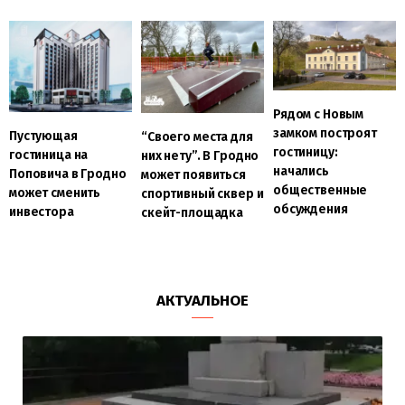
Рядом с Новым
замком построят
Пустующая
“Своего места для
гостиницу:
гостиница на
них нету”. В Гродно
начались
Поповича в Гродно
может появиться
общественные
может сменить
спортивный сквер и
обсуждения
инвестора
скейт-площадка
АКТУАЛЬНОЕ