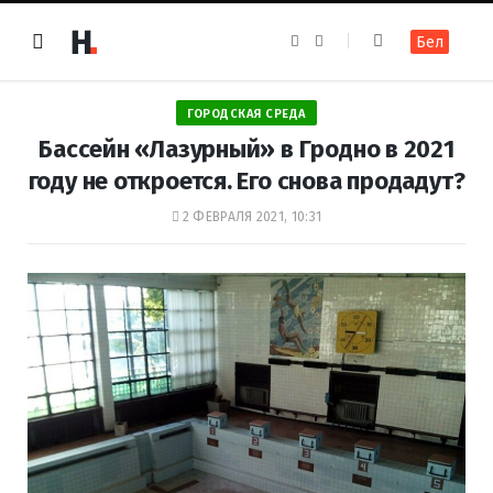
F
I
Бел
a
n
c
s
e
t
b
a
o
g
ГОРОДСКАЯ СРЕДА
o
r
k
a
Бассейн «Лазурный» в Гродно в 2021
m
году не откроется. Его снова продадут?
2 ФЕВРАЛЯ 2021, 10:31