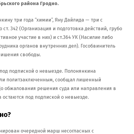
ябрьского района Гродно.
ину три года “химии”, Яну Дайлида — три с
 ст. 342 (Организация и подготовка действий, грубо
вное участие в них) и ст.364 УК (Насилие либо
удника органов внутренних дел). Гособвинитель
 лишения свободы.
 под подпиской о невыезде. Полонянкина
нали политзаключенным, сообщал лишенный
До обжалования решения суда или направления в
 остаются под подпиской о невыезде.
дно?
ланирован очередной марш несогласных с