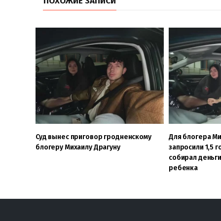
ПОХОЖИЕ ЗАПИСИ
Суд вынес приговор гродненскому
Для блогера Ми
блогеру Михаилу Драгуну
запросили 1,5 г
собирал деньги
ребенка