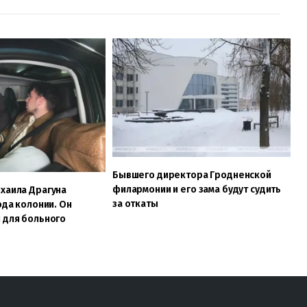
Бывшего директора Гродненской
филармонии и его зама будут судить
хаила Драгуна
за откаты
ода колонии. Он
 для больного