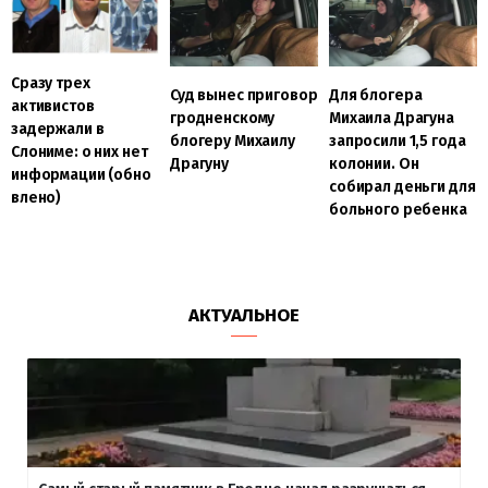
Сразу трех
Суд вынес приговор
Для блогера
активистов
гродненскому
Михаила Драгуна
задержали в
блогеру Михаилу
запросили 1,5 года
Слониме: о них нет
Драгуну
колонии. Он
информации (обно
собирал деньги для
влено)
больного ребенка
АКТУАЛЬНОЕ