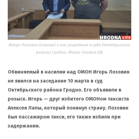
Игорь Лозовик (справа) и его защитник в суде Октябрьского
района Гродно. Фото: Hrodna.life
Обвиняемый в насилии над ОМОН Игорь Лозовик
не явился на заседание 10 марта в суд
Октябрьского района Гродно. Его объявили в
розыск. Игорь — друг избитого ОМОНом таксиста
Алексея Лапы, который покинул страну. Лозовик
был пассажиром такси, его также избили при
задержании.