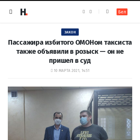
F
I
Бел
a
n
c
s
e
t
b
a
o
g
ЗАКОН
o
r
k
a
Пассажира избитого ОМОНом таксиста
m
также объявили в розыск — он не
пришел в суд
10 МАРТА 2021, 14:51