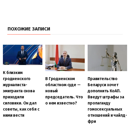
ПОХОЖИЕ ЗАПИСИ
К близким
В Гродненском
Правительство
гродненского
областном суде —
Беларуси хочет
журналиста-
новый
дополнить КоАП.
эмигранта снова
председатель. Что
Введут штрафы за
приходили
о нем известно?
пропаганду
силовики. Он дал
гомосексуальных
советы, как себя с
отношений и чайлд-
ними вести
фри