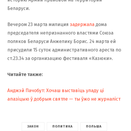
Беларуси.
Вечером 23 марта милиция
задержала
дома
председателя непризнанного властями Союза
поляков Беларуси Анжелику Борис. 24 марта ей
присудили 15 суток административного ареста по
ст.23.34 за организацию фестиваля «Казюки».
Читайте также:
Анджэй Пачобут: Хочаш выставіць уладу ці
апазіцыю ў добрым святле — ты ўжо не журналіст
ЗАКОН
ПОЛИТИКА
ПОЛЬША