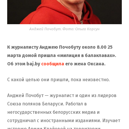
Анджей Почобут. Фото: Ольга Корсун
К журналисту Анджею Почобуту около 8.00 25
марта домой пришла «милиция в балаклавах».
Об этом baj.by
сообщила
его жена Оксана.
С какой целью они пришли, пока неизвестно.
Анджей Почобут — журналист и один из лидеров
Союза поляков Беларуси. Работал в
негосударственных белорусских медиа и
сотрудничал с иностранными изданиями. Изучает
историю Армии Крайовой на территории