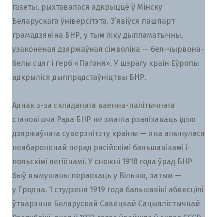
газеты, рыхтавалася адкрыццё ў Мінску
Беларускага ўніверсітэта. З’явіўся пашпарт
грамадзяніна БНР, у тым ліку дыпламатычны,
узаконеная дзяржаўная сімволіка — бел-чырвона-
белы сцяг і герб «Пагоня». У шэрагу краін Еўропы
адкрыліся дыппрадстаўніцтвы БНР.
Аднак з-за складанага ваенна-палітычнага
становішча Рада БНР не змагла рэалізаваць ідэю
дзяржаўнага суверэнітэту краіны — яна апынулася
неабароненай перад расійскімі бальшавікамі і
польскімі легіёнамі. У снежні 1918 года ўрад БНР
быў вымушаны пераехаць у Вільню, затым —
у Гродна. 1 студзеня 1919 года бальшавікі абвясцілі
ўтварэнне Беларускай Савецкай Сацыялістычнай