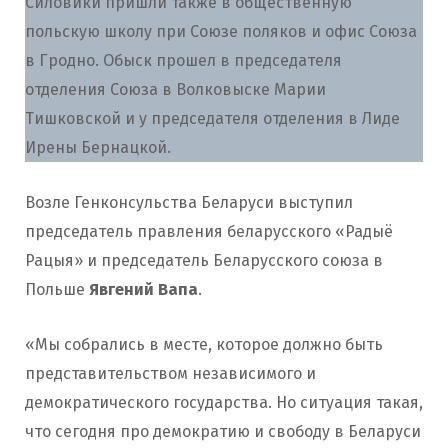
Силовики пришли также в общественную
польскую школу при Союзе поляков и офис Союза
в Гродно. Обыск прошел в председателя
отделения Союза в Волковыске Марии
Тишковской и у председателя отделения в Лиде
Ирены Бернацкой.
Возле Генконсульства Беларуси выступил
председатель правления беларусского «Радыё
Рацыя» и председатель Беларусского союза в
Польше
Явгений Вапа
.
«Мы собрались в месте, которое должно быть
представительством независимого и
демократического государства. Но ситуация такая,
что сегодня про демократию и свободу в Беларуси