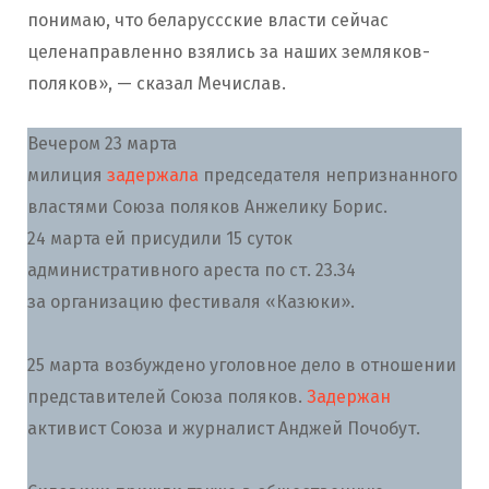
понимаю, что беларуссские власти сейчас
целенаправленно взялись за наших земляков-
поляков», — сказал Мечислав.
Вечером 23 марта
милиция
задержала
председателя непризнанного
властями Союза поляков Анжелику Борис.
24 марта ей присудили 15 суток
административного ареста по ст. 23.34
за организацию фестиваля «Казюки».
25 марта возбуждено уголовное дело в отношении
представителей Союза поляков.
Задержан
активист Союза и журналист Анджей Почобут.