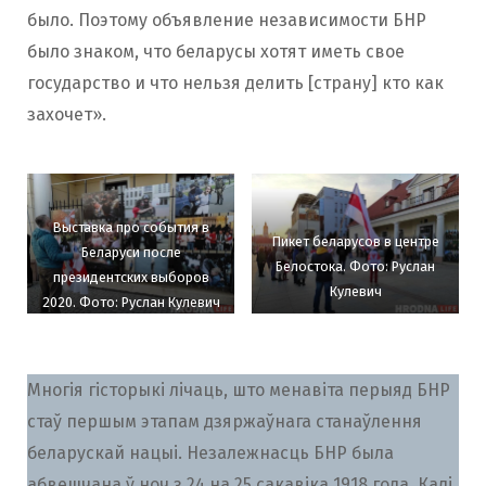
было. Поэтому объявление независимости БНР
было знаком, что беларусы хотят иметь свое
государство и что нельзя делить [страну] кто как
захочет».
Выставка про события в
Пикет беларусов в центре
Беларуси после
Белостока. Фото: Руслан
президентских выборов
Кулевич
2020. Фото: Руслан Кулевич
Многія гісторыкі лічаць, што менавіта перыяд БНР
стаў першым этапам дзяржаўнага станаўлення
беларускай нацыі. Незалежнасць БНР была
абвешчана ў ноч з 24 на 25 сакавіка 1918 года. Калі