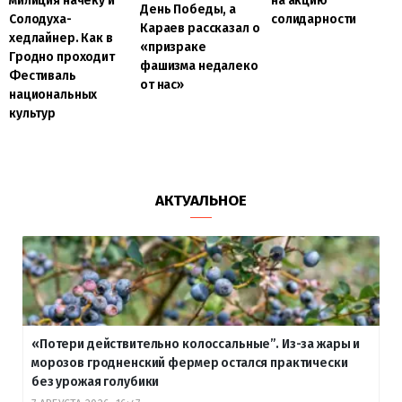
милиция начеку и
на акцию
День Победы, а
Солодуха-
солидарности
Караев рассказал о
хедлайнер. Как в
«призраке
Гродно проходит
фашизма недалеко
Фестиваль
от нас»
национальных
культур
АКТУАЛЬНОЕ
«Потери действительно колоссальные”. Из-за жары и
морозов гродненский фермер остался практически
без урожая голубики