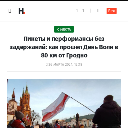
F
I
Бел
a
n
c
s
e
t
b
a
o
g
С МЕСТА
o
r
k
a
Пикеты и перформансы без
m
задержаний: как прошел День Воли в
80 км от Гродно
26 МАРТА 2021, 12:38