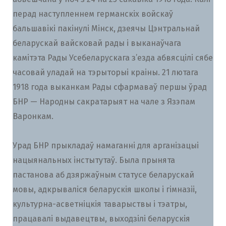
перад наступленнем германскіх войскаў
бальшавікі пакінулі Мінск, дзеячы Цэнтральнай
беларускай вайсковай рады і выканаўчага
камітэта Рады Усебеларускага з’езда абвясцілі сябе
часовай уладай на тэрыторыі краіны. 21 лютага
1918 года выканкам Рады сфармаваў першы ўрад
БНР — Народны сакратарыят на чале з Язэпам
Варонкам.
Урад БНР прыкладаў намаганні для арганізацыі
нацыянальных інстытутаў. Была прынята
пастанова аб дзяржаўным статусе беларускай
мовы, адкрываліся беларускія школы і гімназіі,
культурна-асветніцкія таварыствы і тэатры,
працавалі выдавецтвы, выходзілі беларускія