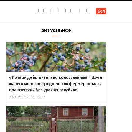
F
I
T
R
Y
В
Бел
a
n
e
S
o
к
c
s
l
S
u
о
e
t
e
T
н
b
a
g
u
т
АКТУАЛЬНОЕ
o
g
r
b
а
o
r
a
e
к
k
a
m
т
m
е
«Потери действительно колоссальные”. Из-за
жары и морозов гродненский фермер остался
практически без урожая голубики
7 АВГУСТА 2026, 16:47