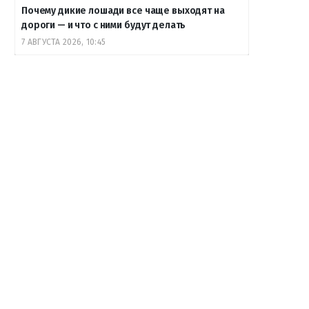
Почему дикие лошади все чаще выходят на
дороги — и что с ними будут делать
7 АВГУСТА 2026, 10:45