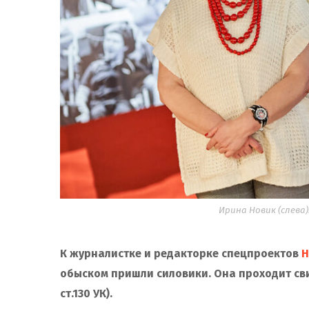
Ирина Новик (слева)
К журналистке и редакторке спецпроектов
H
обыском пришли силовики. Она проходит сви
ст.130 УК).