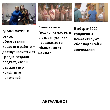
Выпускные в
Выборы-2020:
“Дочкі-маткі”. О
Гродно. Кем хотели
гродненцы
сексе,
стать выпускники
комментируют
образовании,
прошлых лет и
сбор подписей и
красоте и работе –
сбылись ли их
задержания
две журналистки из
мечты?
Гродно создали
подкаст, чтобы
рассказать о
конфликте
поколений
АКТУАЛЬНОЕ