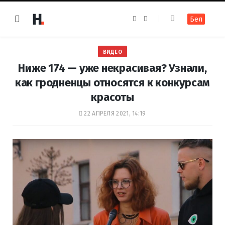
F
I
Бел
a
n
c
s
e
t
b
a
o
g
ВИДЕО
o
r
k
a
Ниже 174 — уже некрасивая? Узнали,
m
как гродненцы относятся к конкурсам
красоты
22 АПРЕЛЯ 2021, 14:19