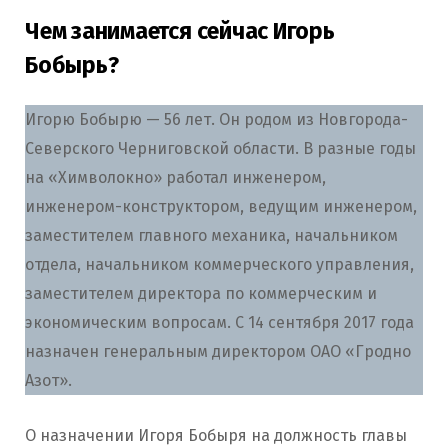
Чем занимается сейчас Игорь
Бобырь?
Игорю Бобырю — 56 лет. Он родом из Новгорода-
Северского Черниговской области. В разные годы
на «Химволокно» работал инженером,
инженером-конструктором, ведущим инженером,
заместителем главного механика, начальником
отдела, начальником коммерческого управления,
заместителем директора по коммерческим и
экономическим вопросам. С 14 сентября 2017 года
назначен генеральным директором ОАО «Гродно
Азот».
О назначении Игоря Бобыря на должность главы