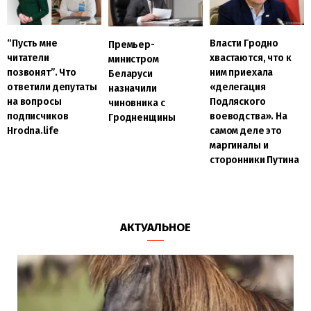
“Пусть мне
Власти Гродно
Премьер-
читатели
хвастаются, что к
министром
позвонят”. Что
ним приехала
Беларуси
ответили депутаты
«делегация
назначили
на вопросы
Подляского
чиновника с
подписчиков
воеводства». На
Гродненщины
Hrodna.life
самом деле это
маргиналы и
сторонники Путина
АКТУАЛЬНОЕ