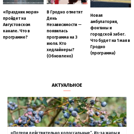
«Праздник моря»
В Гродно отметят
Новая
пройдет на
День
амбулатория,
Августовском
Независимости —
фонтаны и
канале. Что в
появилась
городской забег.
программе?
программа на 3
Что будет на 1 мая в
июля. Кто
Гродно
хедлайнеры?
(программа)
(Обновлено)
АКТУАЛЬНОЕ
«Потери действительно колоссальные”. Из-за жары и