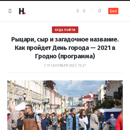
F
I
Бел
a
n
c
s
e
t
b
a
o
g
КУДА ПОЙТИ
o
r
k
a
Рыцари, сыр и загадочное название.
m
Как пройдет День города — 2021 в
Гродно (программа)
11 СЕНТЯБРЯ 2021, 15:27