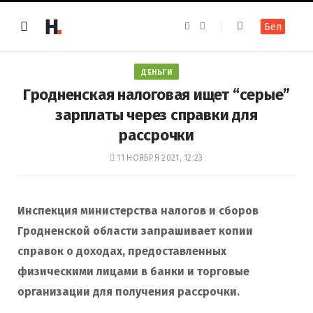
F
I
Бел
a
n
c
s
e
t
b
a
o
g
ДЕНЬГИ
o
r
k
a
Гродненская налоговая ищет “серые”
m
зарплаты через справки для
рассрочки
11 НОЯБРЯ 2021, 12:23
Инспекция министерства налогов и сборов
Гродненской области запрашивает
копии
справок о доходах, предоставленных
физическими лицами в
банки
и торговые
организации для получения рассрочки.