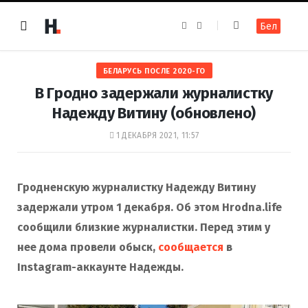
F
I
Бел
a
n
c
s
e
t
b
a
o
g
БЕЛАРУСЬ ПОСЛЕ 2020-ГО
o
r
k
a
В Гродно задержали журналистку
m
Надежду Витину (обновлено)
1 ДЕКАБРЯ 2021, 11:57
Гродненскую журналистку Надежду Витину
задержали утром 1 декабря. Об этом Hrodna.life
сообщили близкие журналистки. Перед этим у
нее дома провели обыск,
сообщается
в
Instagram-аккаунте Надежды.