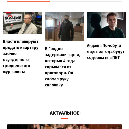
Власти планируют
Анджея Почобута
продать квартиру
В Гродно
еще полгода будут
заочно
задержали парня,
содержать в ПКТ
осужденного
который 4 года
гродненского
скрывался от
журналиста
приговора. Он
сломал руку
силовику
АКТУАЛЬНОЕ