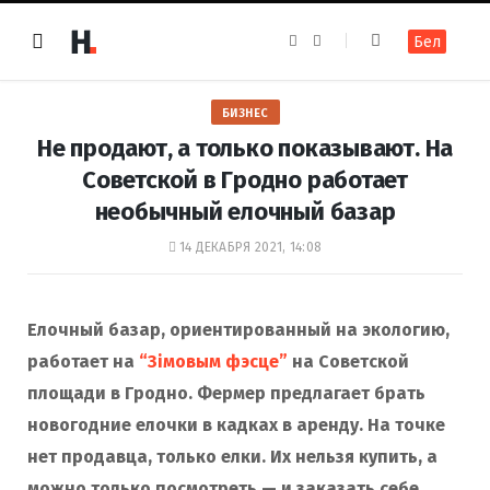
F
I
Бел
a
n
c
s
e
t
b
a
o
g
БИЗНЕС
o
r
k
a
Не продают, а только показывают. На
m
Советской в Гродно работает
необычный елочный базар
14 ДЕКАБРЯ 2021, 14:08
Елочный базар, ориентированный на экологию,
работает на
“Зімовым фэсце”
на Советской
площади в Гродно. Фермер предлагает брать
новогодние елочки в кадках в аренду. На точке
нет продавца, только елки. Их нельзя купить, а
можно только посмотреть — и заказать себе