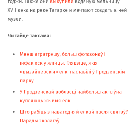
годжи. Также они
выкупили
водяную мельницу
XVII века на реке Татарке и мечтают создать в ней
музей.
Чытайце таксама:
Менш агратрэшу, больш фотазонаў і
інфакіёск у ялінцы. Глядзіце, якія
«дызайнерскія» елкі паставілі ў Гродзенскім
парку
У Гродзенскай вобласці найбольш актыўна
купляюць жывыя елкі
Што рабіць з навагодняй елкай пасля святаў?
Парады эколагаў